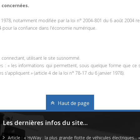
is concernées.
 1978, notamment modifiée par la loi n° 2004-801 du 6 août 2004 relati
4 pour la confiance dans l'économie numérique.
se connectant, utilisant le site susnommé.
es : « les informations qui permettent, sous quelque forme que ce so
 s'appliquent » (article 4 de la loi n° 78-17 du 6 janvier 1978).
Haut de page
Les dernières infos du site...
Article : « HyWay : la plus grande flotte de véhicules électriques... 