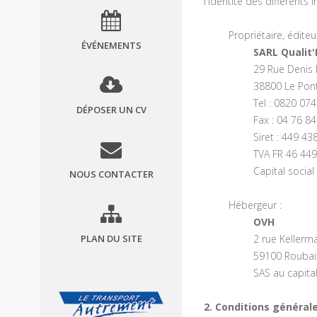
l'identité des différents 
Propriétaire, éditeu
ÉVÉNEMENTS
SARL Qualit
29 Rue Denis 
38800 Le Pont
Tel : 0820 07
DÉPOSER UN CV
Fax : 04 76 8
Siret : 449 4
TVA FR 46 44
Capital social
NOUS CONTACTER
Hébergeur :
OVH
PLAN DU SITE
2 rue Kellerm
59100 Roubai
SAS au capita
2. Conditions générale