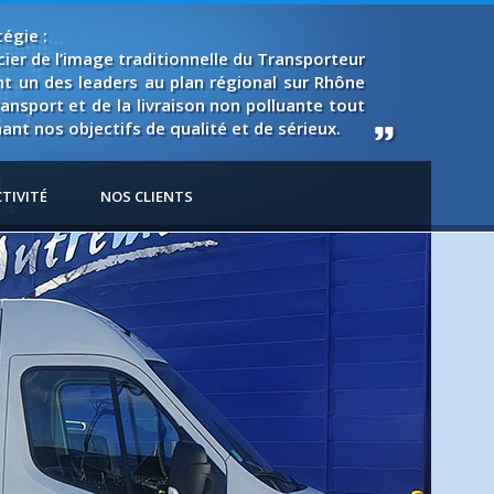
égie :
cier de l’image traditionnelle du Transporteur
t un des leaders au plan régional sur Rhône
ansport et de la livraison non polluante tout
nt nos objectifs de qualité et de sérieux.
TIVITÉ
NOS CLIENTS