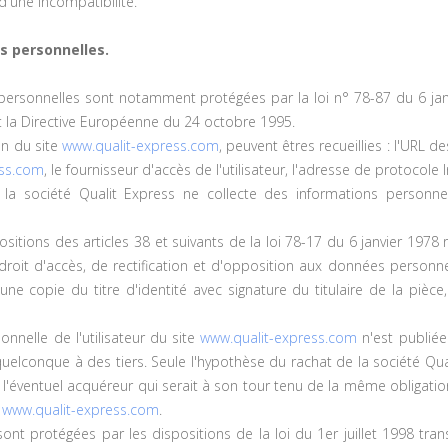
d'une incompatibilité.
s personnelles.
ersonnelles sont notamment protégées par la loi n° 78-87 du 6 janvie
 la Directive Européenne du 24 octobre 1995.
ion du site
www.qualit-express.com
, peuvent êtres recueillies : l'URL d
ess.com
, le fournisseur d'accès de l'utilisateur, l'adresse de protocole Int
la société Qualit Express ne collecte des informations personnel
ions des articles 38 et suivants de la loi 78-17 du 6 janvier 1978 rela
 droit d'accès, de rectification et d'opposition aux données personn
e copie du titre d'identité avec signature du titulaire de la pièce,
nnelle de l'utilisateur du site
www.qualit-express.com
n'est publiée 
elconque à des tiers. Seule l'hypothèse du rachat de la société Qual
 l'éventuel acquéreur qui serait à son tour tenu de la même obligati
e
www.qualit-express.com
.
t protégées par les dispositions de la loi du 1er juillet 1998 tran