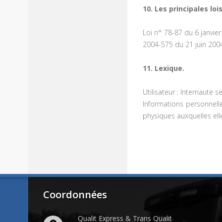
10. Les principales lo
Loi n° 78-87 du 6 janvier
2004-575 du 21 juin 200
11. Lexique.
Utilisateur : Internaute 
Informations personnell
physiques auxquelles elles
Coordonnées
Qualit Express & Trans Qualit