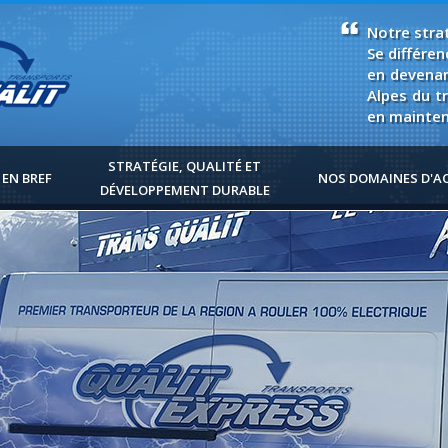
Notre strat
Se différen
en devenan
Alpes du tr
en maintena
STRATÉGIE, QUALITÉ ET
 EN BREF
NOS DOMAINES D'AC
DÉVELOPPEMENT DURABLE