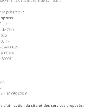
intervenants dans le cadre de son suivi :
r et publicateur :
'Express
Papin
 de Claix
4 076
4 03 17
38 324 00039
9 438 324
 : 8000€
ann
x
l de 10 069 020 €
s d'utilisation du site et des services proposés.