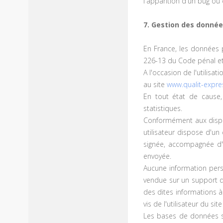
l'apparition d'un bug ou 
7. Gestion des donnée
En France, les données p
226-13 du Code pénal et
A l'occasion de l'utilisat
au site
www.qualit-expr
En tout état de cause, 
statistiques.
Conformément aux disposit
utilisateur dispose d'un
signée, accompagnée d'un
envoyée.
Aucune information perso
vendue sur un support qu
des dites informations à
vis de l'utilisateur du sit
Les bases de données son