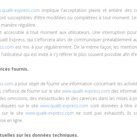
.qualit-express.com
implique l'acceptation pleine et entière des co
 sont susceptibles d'être modifiées ou complétées à tout moment. Les
e manière régulière.
 accessible à tout moment aux utilisateurs. Une interruption pou
ualit Express, qui s'efforcera alors de communiquer préalablement aux 
ess.com
est mis à jour régulièrement. De la même façon, les mention
utilisateur qui est invité à s'y référer le plus souvent possible afin 
vices fournis.
ess.com
a pour objet de fournir une information concernant les activité
 s'efforce de fournir sur le site
www.qualit-express.com
des informati
es omissions, des inexactitudes et des carences dans les mises à jo
ndiquées sur le site
www.qualit-express.com
sont données à titre ind
t sur le site
www.qualit-express.com
ne sont pas exhaustifs. Ils 
se en ligne.
ctuelles sur les données techniques.